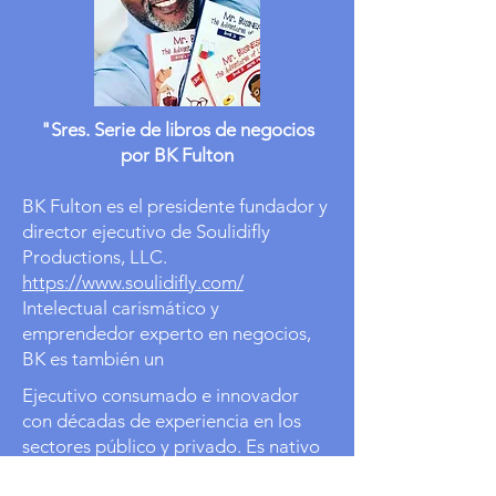
"Sres. Serie de libros de negocios
por BK Fulton
BK Fulton es el presidente fundador y
director ejecutivo de Soulidifly
Productions, LLC.
https://www.soulidifly.com/
Intelectual carismático y
emprendedor experto en negocios,
BK es también un
Ejecutivo consumado e innovador
con décadas de experiencia en los
sectores público y privado. Es nativo
de Hampton, Virginia. Tiene dos hijos