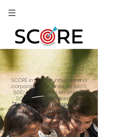
SCORE in Communities es una
corporación sin fines de lucro
501(c)(3) ubicada en Virginia.
SCORE es un acrónimo de
"Todos pueden prosperar en
una comunidad con
oportunidades equitativas".
Creemos que todos pueden
prosperar en una comunidad
con oportunidades equitativas.