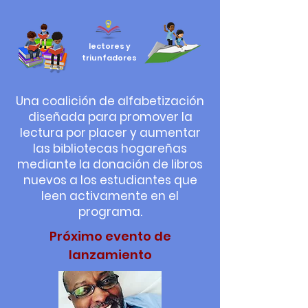
lectores y
triunfadores
Una coalición de alfabetización
diseñada para promover la
lectura por placer y aumentar
las bibliotecas hogareñas
mediante la donación de libros
nuevos a los estudiantes que
leen activamente en el
programa.
Próximo evento de
lanzamiento